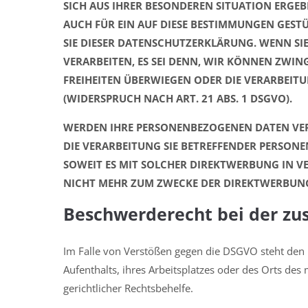
SICH AUS IHRER BESONDEREN SITUATION ERGE
AUCH FÜR EIN AUF DIESE BESTIMMUNGEN GESTÜ
SIE DIESER DATENSCHUTZERKLÄRUNG. WENN S
VERARBEITEN, ES SEI DENN, WIR KÖNNEN ZWIN
FREIHEITEN ÜBERWIEGEN ODER DIE VERARBEI
(WIDERSPRUCH NACH ART. 21 ABS. 1 DSGVO).
WERDEN IHRE PERSONENBEZOGENEN DATEN VERA
DIE VERARBEITUNG SIE BETREFFENDER PERSON
SOWEIT ES MIT SOLCHER DIREKTWERBUNG IN V
NICHT MEHR ZUM ZWECKE DER DIREKTWERBUNG 
Beschwerde­recht bei der zu
Im Falle von Verstößen gegen die DSGVO steht den 
Aufenthalts, ihres Arbeitsplatzes oder des Orts d
gerichtlicher Rechtsbehelfe.