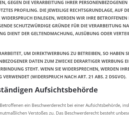
BEN, GEGEN DIE VERARBEITUNG IHRER PERSONENBEZOGENEN 
TZTES PROFILING. DIE JEWEILIGE RECHTSGRUNDLAGE, AUF 
IE WIDERSPRUCH EINLEGEN, WERDEN WIR IHRE BETROFFENE
GENDE SCHUTZWÜRDIGE GRÜNDE FÜR DIE VERARBEITUNG NAC
TUNG DIENT DER GELTENDMACHUNG, AUSÜBUNG ODER VERT
RBEITET, UM DIREKTWERBUNG ZU BETREIBEN, SO HABEN SI
ENBEZOGENER DATEN ZUM ZWECKE DERARTIGER WERBUNG EINZ
ERBINDUNG STEHT. WENN SIE WIDERSPRECHEN, WERDEN IH
VERWENDET (WIDERSPRUCH NACH ART. 21 ABS. 2 DSGVO).
ständigen Aufsichts­behörde
Betroffenen ein Beschwerderecht bei einer Aufsichtsbehörde, in
es mutmaßlichen Verstoßes zu. Das Beschwerderecht besteht unbes